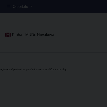
O portálu
Praha - MUDr. Nováková
egistrovaní pacienti se prosím hlaste ke sestřičce na odběry.