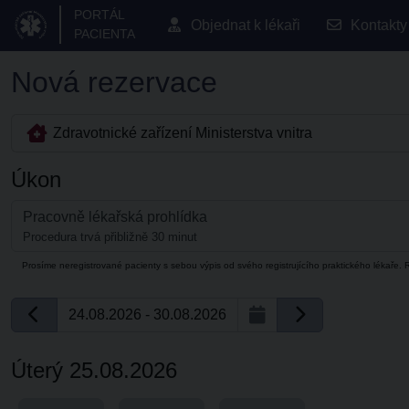
PORTÁL
Objednat k lékaři
Kontakty
PACIENTA
Nová rezervace
Zdravotnické zařízení Ministerstva vnitra
Úkon
Pracovně lékařská prohlídka
Procedura trvá přibližně 30 minut
Prosíme neregistrované pacienty s sebou výpis od svého registrujícího praktického lékaře. R
24.08.2026 - 30.08.2026
Úterý 25.08.2026