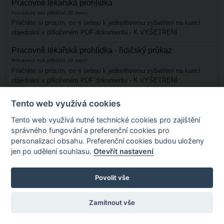
Pracovně lékařská prohlídka
Procedura trvá přibližně 30 minut
Přečtěte si prosím, co s sebou k jednotlivému vyšetření na konci
objednání v přiloženém PDF dokumentu - K VYŠETŘENÍ
Pracovně lékařská prohlídka - řidičský průkaz
Procedura trvá přibližně 20 minut
Přečtěte si prosím, co s sebou k jednotlivému vyšetření na konci
objednání v přiloženém PDF dokumentu - K VYŠETŘENÍ
Tento web využívá cookies
Tento web využívá nutné technické cookies pro zajištění
správného fungování a preferenční cookies pro
personalizaci obsahu. Preferenční cookies budou uloženy
jen po udělení souhlasu.
Otevřít nastavení
Povolit vše
Zamítnout vše
Nastavení cookies