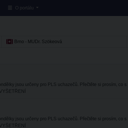
O portálu
Brno - MUDr. Szökeová
dělky jsou určeny pro PLS uchazečů. Přečtěte si prosím, co s 
 K VYŠETŘENÍ
dělky jsou určeny pro PLS uchazečů. Přečtěte si prosím, co s 
 K VYŠETŘENÍ