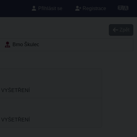
Přihlásit se
Registrace
Zpět
Brno Škulec
- K VYŠETŘENÍ
- K VYŠETŘENÍ