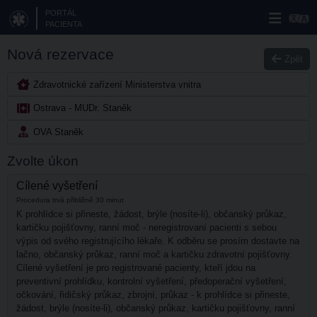
PORTÁL
PACIENTA
Nová rezervace
Zpět
Zdravotnické zařízení Ministerstva vnitra
Ostrava - MUDr. Staněk
OVA Staněk
Zvolte úkon
Cílené vyšetření
Procedura trvá přibližně 30 minut
K prohlídce si přineste, žádost, brýle (nosíte-li), občanský průkaz,
kartičku pojišťovny, ranní moč - neregistrovaní pacienti s sebou
výpis od svého registrujícího lékaře. K odběru se prosím dostavte na
lačno, občanský průkaz, ranní moč a kartičku zdravotní pojišťovny.
Cílené vyšetření je pro registrované pacienty, kteří jdou na
preventivní prohlídku, kontrolní vyšetření, předoperační vyšetření,
očkování, řidičský průkaz, zbrojní, průkaz - k prohlídce si přineste,
žádost, brýle (nosíte-li), občanský průkaz, kartičku pojišťovny, ranní