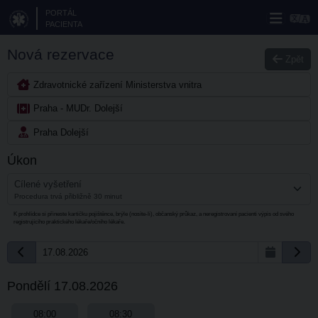
PORTÁL
PACIENTA
Nová rezervace
Zpět
Zdravotnické zařízení Ministerstva vnitra
Praha - MUDr. Dolejší
Praha Dolejší
Úkon
Cílené vyšetření
Procedura trvá přibližně 30 minut
K prohlídce si přineste kartičku pojištěnce, brýle (nosíte-li), občanský průkaz, a neregistrovaní pacienti výpis od svého
registrujícího praktického lékaře/očního lékaře.
17.08.2026
Pondělí 17.08.2026
08:00
08:30